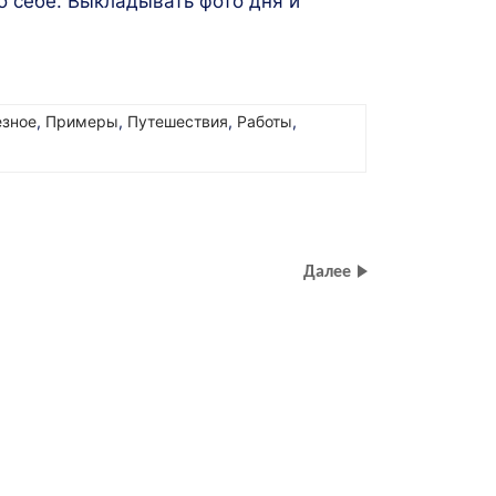
 о себе. Выкладывать фото дня и
езное
,
Примеры
,
Путешествия
,
Работы
,
Далее