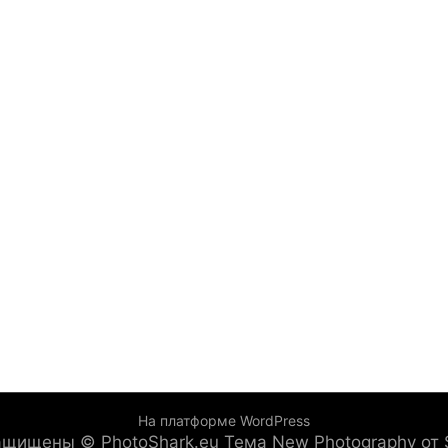
На платформе WordPress
защищены © PhotoShark.eu
Тема New Photography от